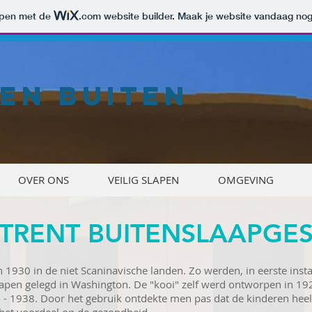
orpen met de
.com
website builder. Maak je website vandaag nog
EN BUITEN
OVER ONS
VEILIG SLAPEN
OMGEVING
TRENT BUITENSLAAPGES
 1930 in de niet Scaninavische landen. Zo werden, in eerste insta
slapen gelegd in Washington. De "kooi" zelf werd ontworpen in 192
 - 1938. Door het gebruik ontdekte men pas dat de kinderen heel w