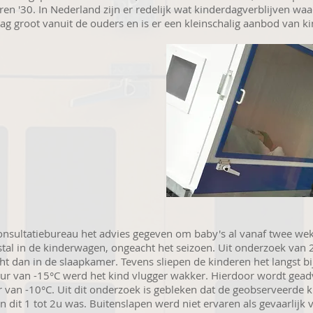
en '30. In Nederland zijn er redelijk wat kinderdagverblijven wa
ag groot vanuit de ouders en is er een kleinschalig aanbod van k
onsultatiebureau het advies gegeven om baby's al vanaf twee weke
tal in de kinderwagen, ongeacht het seizoen. Uit onderzoek van 
ucht dan in de slaapkamer. Tevens sliepen de kinderen het langst
tuur van -15°C werd het kind vlugger wakker. Hierdoor wordt gea
van -10°C. Uit dit onderzoek is gebleken dat de geobserveerde 
n dit 1 tot 2u was. Buitenslapen werd niet ervaren als gevaarlijk 