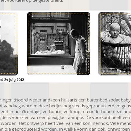
 het voordeel op de gezondheid.
oningen (Noord-Nederland) een huisarts een buitenbed zodat baby'
Tot vandaag worden deze bedjes nog steeds geproduceerd volgens
ekend in het Gronings, verhuurd, verkoopt en onderhoud deze ho
zijde is voorzien van een plexiglas raampje. De voorkant heeft e
 worden. Het ontwerp heeft veel van een konijnenhok. Vele mens
en die geproduceerd worden, in welke vorm dan ook, ontworpen 