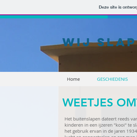
Deze site is ontw
WIJ SLAP
Home
GESCHIEDENIS
WEETJES OM
Het buitenslapen dateert reeds van
kinderen in een ijzeren "kooi" te 
het gebruik ervan in de jaren 1934